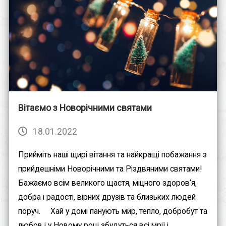
Вітаємо з Новорічними святами
18.01.2022
Прийміть наші щирі вітання та найкращі побажання з
прийдешніми Новорічними та Різдвяними святами!⠀
Бажаємо всім великого щастя, міцного здоров‘я,
добра і радості, вірних друзів та близьких людей
поруч. ⠀ Хай у домі панують мир, тепло, добробут та
любов і у Новому році збудуться всі мрії і