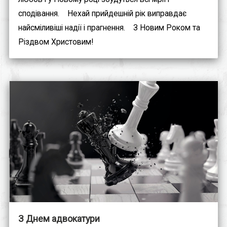
сподівання.⠀ Нехай прийдешній рік виправдає
найсміливіші надії і прагнення.⠀ З Новим Роком та
Різдвом Христовим!
З Днем адвокатури