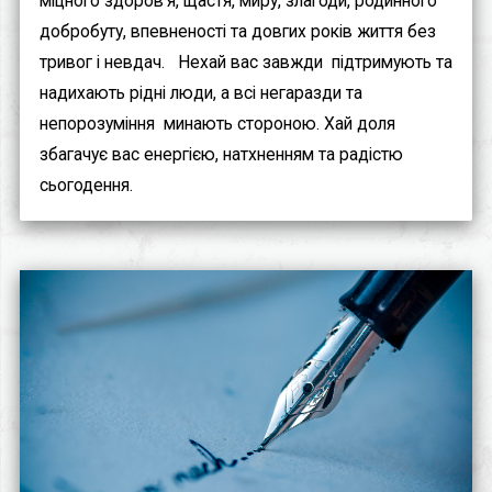
міцного здоров'я, щастя, миру, злагоди, родинного
добробуту, впевненості та довгих років життя без
тривог і невдач.⠀Нехай вас завжди підтримують та
надихають рідні люди, а всі негаразди та
непорозуміння минають стороною. Хай доля
збагачує вас енергією, натхненням та радістю
сьогодення.⠀