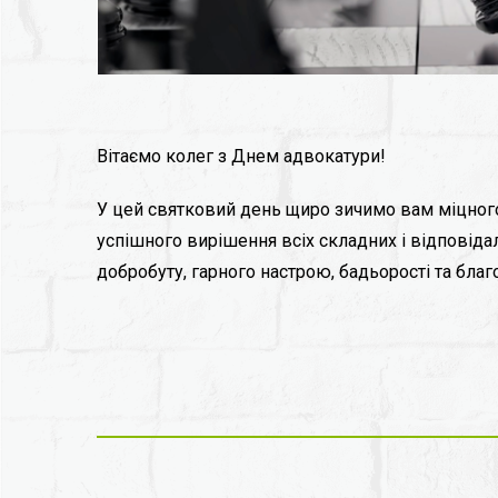
Вітаємо колег з Днем адвокатури!⠀
У цей святковий день щиро зичимо вам міцного
успішного вирішення всіх складних і відповідал
добробуту, гарного настрою, бадьорості та бла