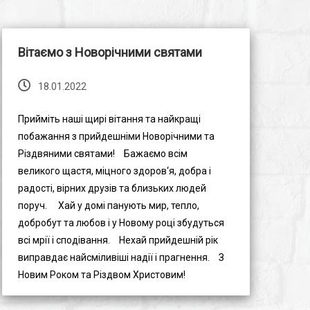
Вітаємо з Новорічними святами
18.01.2022
Прийміть наші щирі вітання та найкращі
побажання з прийдешніми Новорічними та
Різдвяними святами!⠀ Бажаємо всім
великого щастя, міцного здоров‘я, добра і
радості, вірних друзів та близьких людей
поруч. ⠀ Хай у домі панують мир, тепло,
добробут та любов і у Новому році збудуться
всі мрії і сподівання.⠀ Нехай прийдешній рік
виправдає найсміливіші надії і прагнення.⠀ З
Новим Роком та Різдвом Христовим!