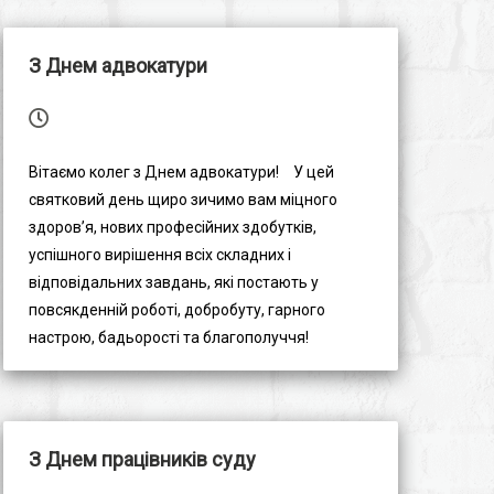
З Днем адвокатури
Вітаємо колег з Днем адвокатури!⠀ У цей
святковий день щиро зичимо вам міцного
здоров’я, нових професійних здобутків,
успішного вирішення всіх складних і
відповідальних завдань, які постають у
повсякденній роботі, добробуту, гарного
настрою, бадьорості та благополуччя!⠀
З Днем працівників суду