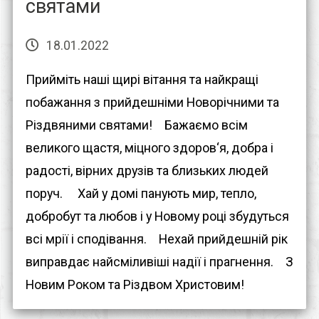
святами
18.01.2022
Прийміть наші щирі вітання та найкращі
побажання з прийдешніми Новорічними та
Різдвяними святами!⠀ Бажаємо всім
великого щастя, міцного здоров‘я, добра і
радості, вірних друзів та близьких людей
поруч. ⠀ Хай у домі панують мир, тепло,
добробут та любов і у Новому році збудуться
всі мрії і сподівання.⠀ Нехай прийдешній рік
виправдає найсміливіші надії і прагнення.⠀ З
Новим Роком та Різдвом Христовим!